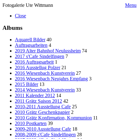
Fotogalerie Ute Wittmann
Menu
Close
Albums
Aquarell Bilder
40
Auftragsarbeiten
4
2019 Alter Bahnhof Neulussheim
74
2017 s'Cafe Sindelfingen
7
2016 Auftragsarbeit
1
2016 Ausstellug Polzer
21
2016 Wiesenbach Kunstverein
27
2016 Wiesenbach Neujahrs Empfang
3
2015 Bilder
13
2014 Wiesenbach Kunstverein
33
2011 Kalender 2012
14
2011 Grätz Saison 2012
42
2010-2011 Ausstellung Cafe
25
2010 Grätz Geschenkpapier
2
2010 Grätz Konfirmation, Kommunion
11
2010 Postkarten
39
2009-2010 Ausstellung Cafe
18
2008-2009 s'Cafe Sindelfingen
28